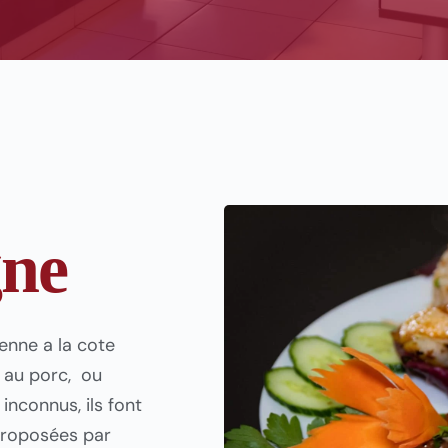
gne
enne a la cote
s au porc, ou
nconnus, ils font
 proposées par