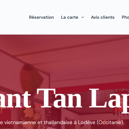
Réservation
La carte
Avis clients
Ph
ant Tan La
e vietnamienne et thaïlandaise à Lodève (Occitanie).