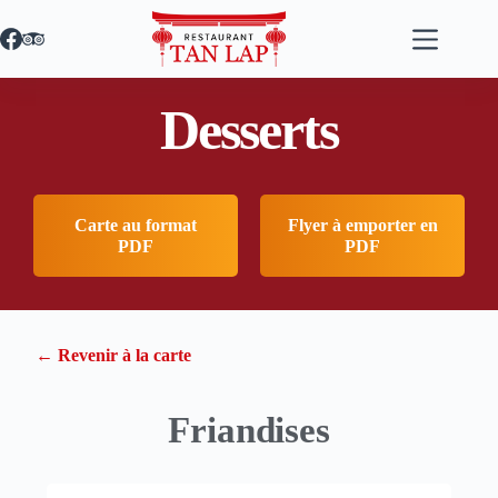
Desserts
Carte au format
Flyer à emporter en
PDF
PDF
← Revenir à la carte
Friandises